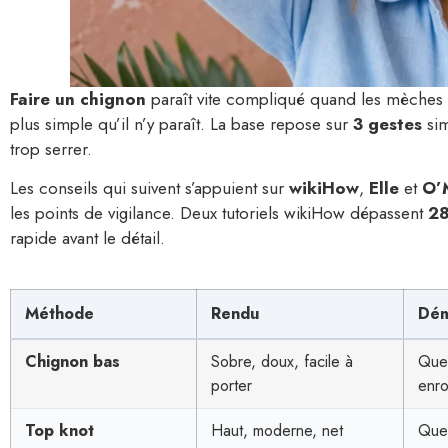
Faire un chignon
paraît vite compliqué quand les mèches gl
plus simple qu’il n’y paraît. La base repose sur
3 gestes
sim
trop serrer.
Les conseils qui suivent s’appuient sur
wikiHow
,
Elle
et
O’
les points de vigilance. Deux tutoriels wikiHow dépassent
2
rapide avant le détail.
Méthode
Rendu
Dém
Chignon bas
Sobre, doux, facile à
Queu
porter
enro
Top knot
Haut, moderne, net
Que