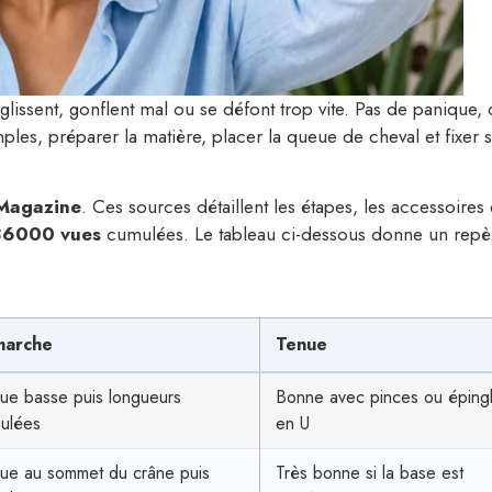
issent, gonflent mal ou se défont trop vite. Pas de panique, c
ples, préparer la matière, placer la queue de cheval et fixer 
Magazine
. Ces sources détaillent les étapes, les accessoires 
86000 vues
cumulées. Le tableau ci-dessous donne un repè
arche
Tenue
e basse puis longueurs
Bonne avec pinces ou éping
ulées
en U
ue au sommet du crâne puis
Très bonne si la base est