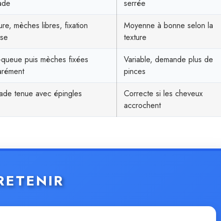
ade
serrée
ure, mèches libres, fixation
Moyenne à bonne selon la
use
texture
-queue puis mèches fixées
Variable, demande plus de
arément
pinces
ade tenue avec épingles
Correcte si les cheveux
accrochent
 RETENIR