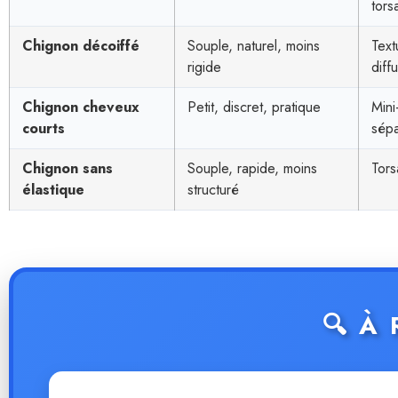
tors
Chignon décoiffé
Souple, naturel, moins
Text
rigide
diff
Chignon cheveux
Petit, discret, pratique
Mini
courts
sép
Chignon sans
Souple, rapide, moins
Tors
élastique
structuré
🔍 À