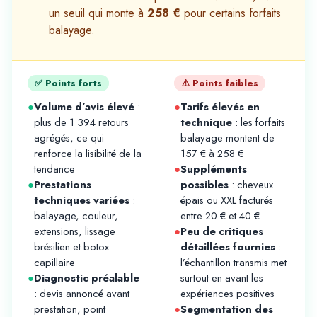
un seuil qui monte à
258 €
pour certains forfaits
balayage.
✅ Points forts
⚠️ Points faibles
●
Volume d’avis élevé
:
●
Tarifs élevés en
plus de 1 394 retours
technique
: les forfaits
agrégés, ce qui
balayage montent de
renforce la lisibilité de la
157 € à 258 €
tendance
●
Suppléments
●
Prestations
possibles
: cheveux
techniques variées
:
épais ou XXL facturés
balayage, couleur,
entre 20 € et 40 €
extensions, lissage
●
Peu de critiques
brésilien et botox
détaillées fournies
:
capillaire
l’échantillon transmis met
●
Diagnostic préalable
surtout en avant les
: devis annoncé avant
expériences positives
prestation, point
●
Segmentation des