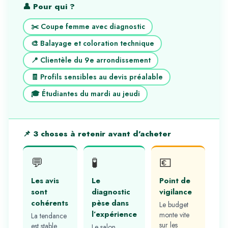
👤 Pour qui ?
✂️ Coupe femme avec diagnostic
🎨 Balayage et coloration technique
📍 Clientèle du 9e arrondissement
🧾 Profils sensibles au devis préalable
🎓 Étudiantes du mardi au jeudi
📌 3 choses à retenir avant d’acheter
💬
🧪
💶
Les avis
Le
Point de
sont
diagnostic
vigilance
cohérents
pèse dans
Le budget
l’expérience
monte vite
La tendance
sur les
est stable
Le salon