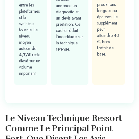
prestations
entre les
annonce un
longues ou
plateformes
diagnostic et
épaisses. Le
et la
un devis avant
supplément
synthèse
prestation. Ce
peut
fournie. Le
cadre réduit
atteindre 40
niveau
l’incertitude sur
€, hors
moyen
la technique
forfait de
autour de
retenue.
base.
4,7/5
reste
élevé sur un
volume
important.
Le Niveau Technique Ressort
Comme Le Principal Point
Fort.
Que Disent Les Avis