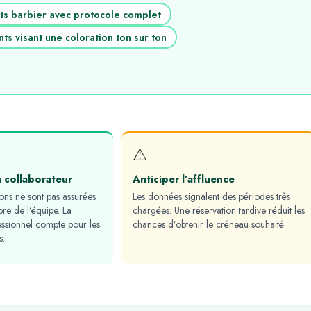
nts barbier avec protocole complet
nts visant une coloration ton sur ton
⚠️
n collaborateur
Anticiper l’affluence
ions ne sont pas assurées
Les données signalent des périodes très
e de l’équipe. La
chargées. Une réservation tardive réduit les
essionnel compte pour les
chances d’obtenir le créneau souhaité.
s.