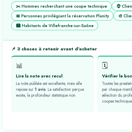
✂️ Hommes recherchant une coupe technique
🧔 Clie
📅 Personnes privilégiant la réservation Planity
🎨 Clie
🏙️ Habitants de Villefranche-sur-Saône
📌 3 choses à retenir avant d’acheter
📊
🗓️
Lire la note avec recul
Vérifier le bo
La note publiée est excellente, mais elle
Toutes les prestat
repose sur
1 avis
. La satisfaction perçue
par chaque membr
existe, la profondeur statistique non.
sélection du prof
coupes technique