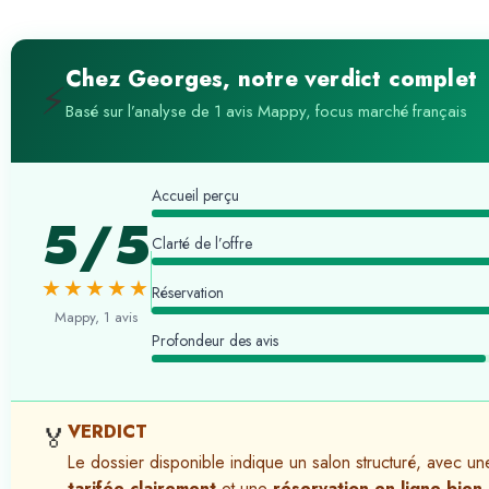
Chez Georges, notre verdict complet
⚡
Basé sur l’analyse de 1 avis Mappy, focus marché français
Accueil perçu
5/5
Clarté de l’offre
★★★★★
Réservation
Mappy, 1 avis
Profondeur des avis
VERDICT
🏅
Le dossier disponible indique un salon structuré, avec u
tarifée clairement
et une
réservation en ligne bien