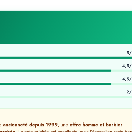
5/
4,5/
4,5/
2/
ne
ancienneté depuis 1999
, une
offre homme et barbier
 cadrée
. La note publiée est excellente, mais l’échantillon reste tro