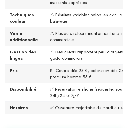
massants appréciés
Techniques
⚠️ Résultats variables selon les avis, surt
couleur
balayage
Vente
⚠️ Plusieurs retours mentionnent une insi
additionnelle
commerciale
Gestion des
⚠️ Des clients rapportent peu d’ouvertur
litiges
geste commercial
Prix
💶 Coupe dès 23 €, coloration dès 24 €
premium homme 55 €
Disponibilité
✅ Réservation en ligne fréquente, souve
24h/24 et 7j/7
Horaires
✅ Ouverture majoritaire du mardi au sam