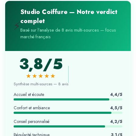
Studio Coiffure — Notre verdict
complet
⚡
Basé sur l’analyse de 8 avis multi-sources — focus
marché français
3,8/5
★★★★★
Synthèse multi-sources — 8 avis
Accueil et écoute
4,4/5
Confort et ambiance
4,5/5
Conseil personnalisé
4,2/5
Régularité technique
3,1/5