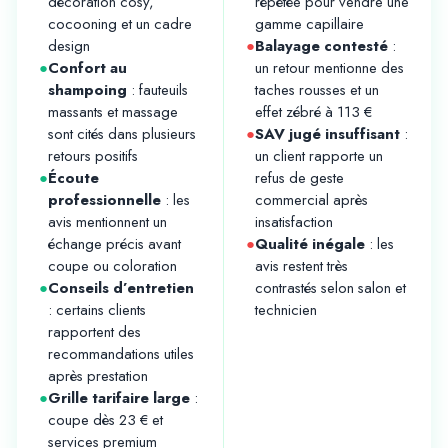
décoration cosy,
répétée pour vendre une
cocooning et un cadre
gamme capillaire
design
●
Balayage contesté
:
●
Confort au
un retour mentionne des
shampoing
: fauteuils
taches rousses et un
massants et massage
effet zébré à 113 €
sont cités dans plusieurs
●
SAV jugé insuffisant
:
retours positifs
un client rapporte un
●
Écoute
refus de geste
professionnelle
: les
commercial après
avis mentionnent un
insatisfaction
échange précis avant
●
Qualité inégale
: les
coupe ou coloration
avis restent très
●
Conseils d’entretien
contrastés selon salon et
: certains clients
technicien
rapportent des
recommandations utiles
après prestation
●
Grille tarifaire large
:
coupe dès 23 € et
services premium