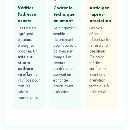
Vérifier
Cadrer la
Anticiper
l’adresse
technique
l’après-
exacte
en amont
prestation
Les retours
Le diagnostic
Les avis
agrègent
semble
négatifs
plusieurs
déterminant
ciblent surtout
enseignes
pour couleur,
la résolution
proches. Un
balayage et
des litiges.
avis sur
lissage. Les
Ce point
studio
retours
mérite
coiffure
positifs citent
vérification
viroflay
ne
souvent un
avant une
vaut pas pour
échange
prestation
tous les
précis avant
technique à
salons
exécution.
coût élevé.
homonymes.