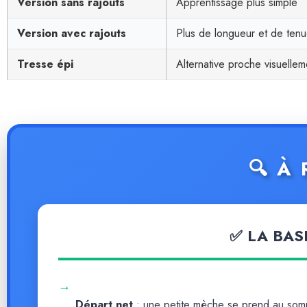
Version sans rajouts
Apprentissage plus simple
Version avec rajouts
Plus de longueur et de ten
Tresse épi
Alternative proche visuellem
🔍 À
✅ LA BAS
→
Départ net
: une petite mèche se prend au somme