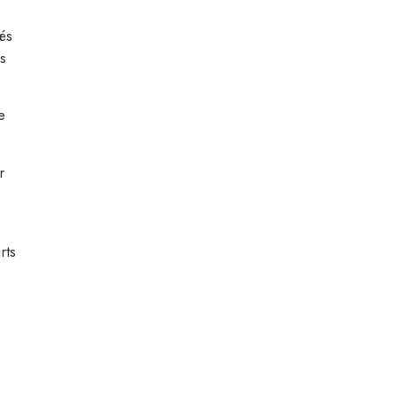
és
s
e
r
rts