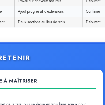
Travail sur cheveux naturels
Débutant
ue
Ajout progressif d’extensions
Confirmé
ent
Deux sections au lieu de trois
Débutant
 RETENIR
E À MAÎTRISER
t de la tête, puis se divise en trois brins égaux pour